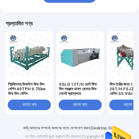
প্রস্তাবিত পণ্য
প্রিক্লিনার ডিভাইস ফিড মিল
SSLG 12T/H ছোট ফিড
ফিড তৈরির জন্য 1
মেশিন 40TPH 0.75kw
মিল সরঞ্জাম ডাবল রোলার ফিড
20T/H FSJZ ফিড
ফিড মিল মেশিন
পেলেট ক্রাম্বলার
মেশিন SS Vibro 
sieves
ভালো দাম
ভালো দাম
ভালো দাম
বাড়ি
আমাদের সম্পর্কে
আমাদের সাথে যোগাযোগ করুন
Desktop Site
গুণ
ফিড মেশিনারি খুচরা যন্ত্রাংশ
চীন কারখানা.Copyright © 2024