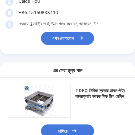
Calos Hou
+86 15150838410
হেনহুয়া ইন্ডাস্ট্রি পার্ক, উক্সি শহর, জিয়াংসু প্রভিয়েন্স, চীন
এখন যোগাযোগ
এর সেরা মূল্য পান
TDFQ সিরিজ স্কয়ার ডাবল-উইং
বাটারফ্লাই ভালভ ফিড মিল মেশিন
চালিয়ে