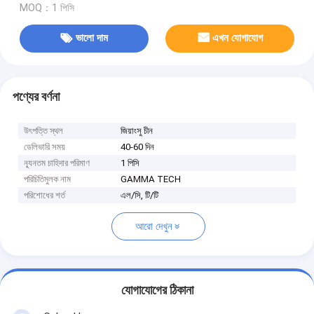
MOQ：1 পিসি
ভালো দাম
এখন যোগাযোগ
পণ্যের বর্ণনা
উৎপত্তি স্থল
জিয়াংসু চীন
ডেলিভারি সময়
40-60 দিন
ন্যূনতম চাহিদার পরিমাণ
1 পিসি
পরিচিতিমুলক নাম
GAMMA TECH
পরিশোধের শর্ত
এল/সি, টি/টি
আরো দেখুন
যোগাযোগের ঠিকানা