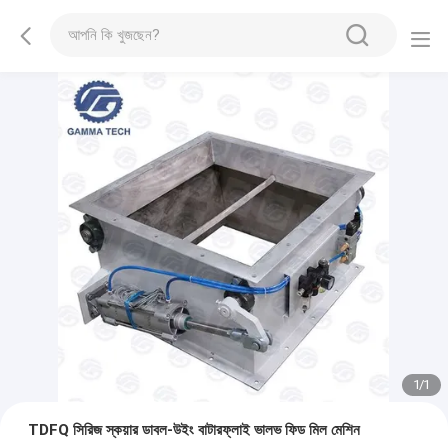
1
/
1
TDFQ সিরিজ স্কয়ার ডাবল-উইং বাটারফ্লাই ভালভ ফিড মিল মেশিন